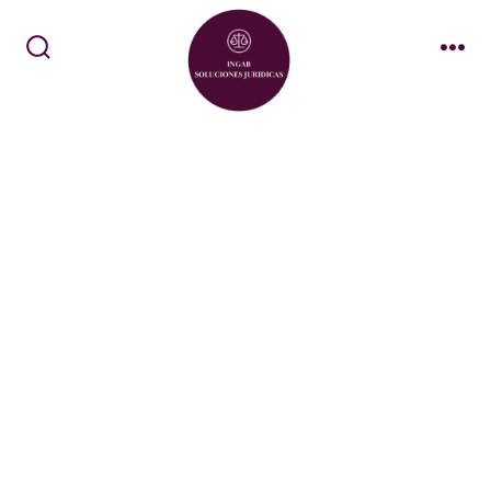
INSOLVENCIA ECONÓMICA
NO NEGOCIAMOS DEUDAS INDIVIDUALES, TEN
EN CUENTA QUE PARA INICIAR LA INSOLVENCIA
TIENE QUE AGREGAR TODAS LAS DEUDAS COMO
MÍNIMO 40 MILLONES EN CAPITAL